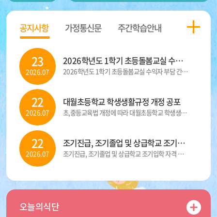
전
시
음
공지사항
가정통신문
주간학습안내
페
정
페
이
지
이
23
2026학년도 1학기 초등돌봄교실 수익자 부담 간식 정산서
2026학년도 1학기 초등돌봄교실 수익자 부담 간식 정산서 입니다.
2026.07
지
지
22
대월초등학교 학생생활규정 개정 공포
초,중등교육법 개정에 따라 대월초등학교 학생생활규정 개정을 공포합니다...
2026.07
22
조기진급, 조기졸업 및 상급학교 조기입학 자격 부여 규정 공포
조기진급, 조기졸업 및 상급학교 조기입학 자격 부여 규정을 공포합니다. ...
2026.07
오늘의식단