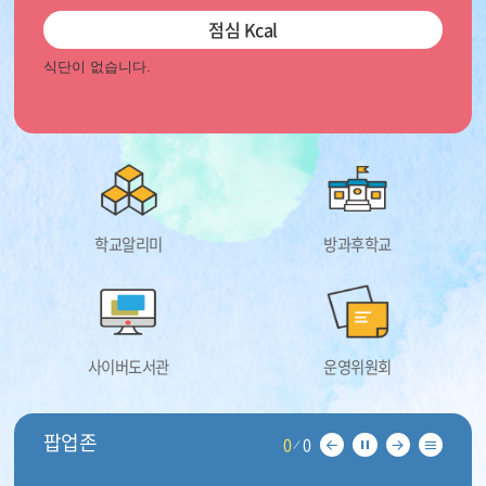
점심
Kcal
학교알리미
방과후학교
사이버도서관
운영위원회
팝업존
0
0
이
일
다
리
전
시
음
스