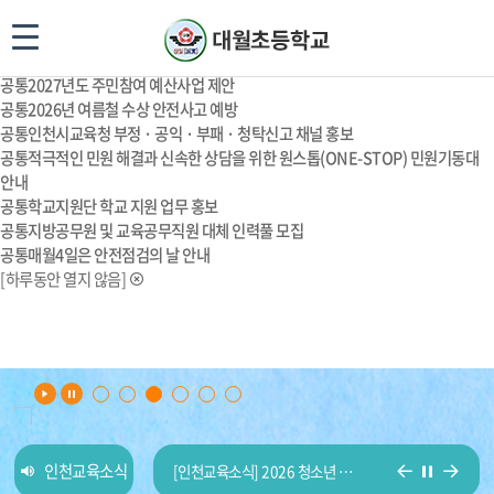
공통
제41회 새얼백일장 개최
공통
2026 학교폭력 예방 대토론회 관련 사전 설문조사
공통
2027년도 예산편성을 위한 설문조사 실시
공통
2027년도 주민참여 예산사업 제안
공통
2026년 여름철 수상 안전사고 예방
공통
인천시교육청 부정 · 공익 · 부패 · 청탁신고 채널 홍보
공통
적극적인 민원 해결과 신속한 상담을 위한 원스톱(ONE-STOP) 민원기동대
안내
공통
학교지원단 학교 지원 업무 홍보
공통
지방공무원 및 교육공무직원 대체 인력풀 모집
공통
매월4일은 안전점검의 날 안내
[하루동안 열지 않음]
이
일
다
인천교육소식
[인천교육소식] 2026 청소년 로보틱스 챌린지 참가자 모집 안내