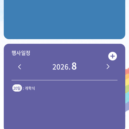
페
정
페
트
이
지
이
보
지
지
기
행사일정
학
교
일
정
더
보